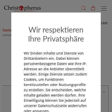
Hoher Kontrast
Wir respektieren
Startseite
Alle Produkte
Vegan, Gluten-, Lactose-, Fructosefrei
Lactosefrei
Ihre Privatsphäre
Kategorienavigation
Wir binden Inhalte und Dienste von
Drittanbietern ein. Dabei können
personenbezogene Daten wie Ihre IP-
Adresse an die Anbieter übermittelt
Lactosefrei
werden. Einige Dienste setzen zudem
Cookies, um Funktionen
bereitzustellen oder Nutzungsprofile
zu erstellen. Sie entscheiden, welche
Inhalte geladen werden dürfen. Ihre
Einwilligung können Sie jederzeit auf
unserer Datenschutzseite widerrufen
oder anpassen.