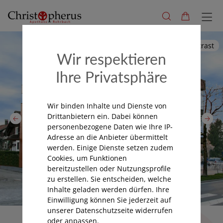
Hoher Kontrast
Wir respektieren
Ihre Privatsphäre
Aktions-Coupon
Wir binden Inhalte und Dienste von
Online Shop
Drittanbietern ein. Dabei können
Milchpumpenverleih
Nutzen Sie unsere Aktion-Coupons und
personenbezogene Daten wie Ihre IP-
Bestellen Sie bequem online in unserem
profitieren Sie von attraktiven
In unserer Apotheke erhalten Sie geprüfte
Adresse an die Anbieter übermittelt
barrierefreien Online-Shop!
Vergünstigungen!
Milchpumpen im Verleih – sicher, hygienisch
werden. Einige Dienste setzen zudem
Cookies, um Funktionen
und zuverlässig.
zu den Aktions-Coupons
zum Online-Shop
bereitzustellen oder Nutzungsprofile
zu erstellen. Sie entscheiden, welche
Inhalte geladen werden dürfen. Ihre
Einwilligung können Sie jederzeit auf
unserer Datenschutzseite widerrufen
oder anpassen.