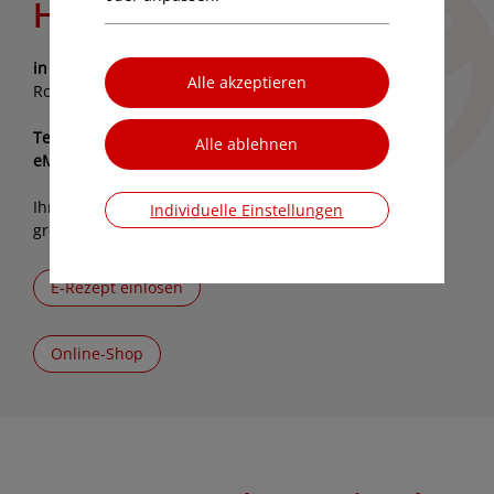
Herzlich willkommen
in der Christopherus-Apotheke
Rohrbach 47, 6850 Dornbirn
Telefon:
05572 / 208 640
eMail:
info@christopherus-apotheke.at
Ihre Apotheke mit
barrierefreiem Zugang
und
Individuelle Einstellungen
großzügigen Parkplätzen direkt vor dem Haus.
E-Rezept einlösen
Online-Shop