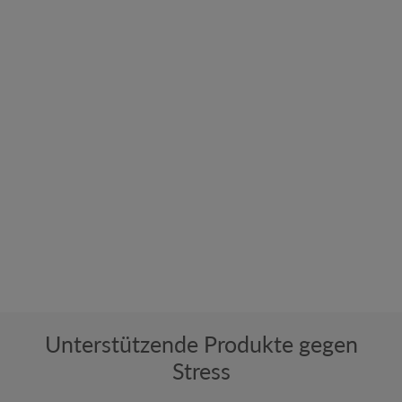
Medikationsmanagement
Passen Ihre Medikamente zusammen?
Wir überprüfen gerne Ihre Medikationsliste.
Gesundheits-Check
Unterstützende Produkte gegen
Stress
Vitamin D-Messung
Blutdruckmessung