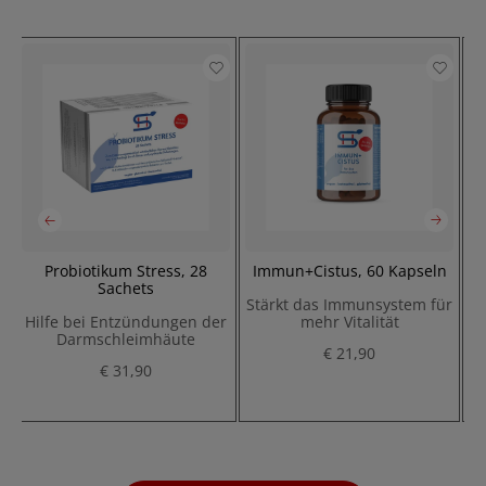
Blutzuckermessung
Cholesterin Messung
Digitalisierung vom Impfpass
Probiotikum Stress, 28
Immun+Cistus, 60 Kapseln
Ar
Sachets
Stärkt das Immunsystem für
Hilfe bei Entzündungen der
mehr Vitalität
F
Darmschleimhäute
€ 21,90
€ 31,90
P
r
e
i
s