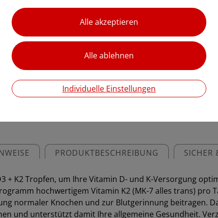
mykrogramm hochwertigem 
pro Tagesdosis fördern sie
zahlreiche Körperfunktionen
€ 18,95
€ 94,75
/ 100 ml
Preis inkl. MwSt.
Individuelle Einstellungen
zzgl. Versandkosten
NWEISE
PRODUKTBESCHREIBUNG
SICHER 
D3 + K2 Tropfen, um Ihre Vitamin D- und K-Versorgung optim
rogramm hochwertigem Vitamin K2 (MK-7 alles trans) pro Ta
tung normaler Knochen und zur Blutgerinnung beitragen. Da
ionen und unterstützt damit Ihre allgemeine Gesundheit. Ve