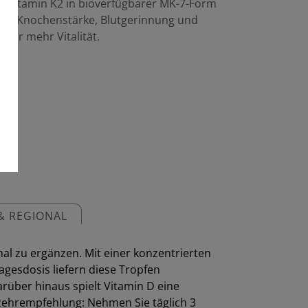
Vitamin K2 in bioverfügbarer MK-7-Form
 die Knochenstärke, Blutgerinnung und
 für mehr Vitalität.
& REGIONAL
al zu ergänzen. Mit einer konzentrierten
gesdosis liefern diese Tropfen
rüber hinaus spielt Vitamin D eine
rzehrempfehlung: Nehmen Sie täglich 3