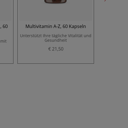
, 60
Multivitamin A-Z, 60 Kapseln
Coenzym 
Unterstützt Ihre tägliche Vitalität und
Stärkt den
Gesundheit
Ener
 mit
€ 21,50