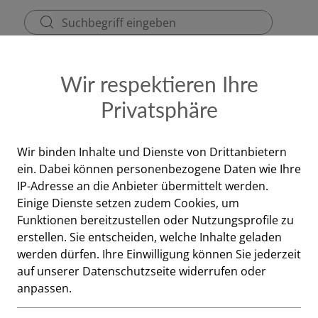
ezept
Kontakt & Dienstzeiten
Gutscheine
Wir respektieren Ihre
Privatsphäre
H+S Apotheken, Eigenmark
Wir binden Inhalte und Dienste von Drittanbietern
ein. Dabei können personenbezogene Daten wie Ihre
Vitamin D3+K
IP-Adresse an die Anbieter übermittelt werden.
Milliliter
Einige Dienste setzen zudem Cookies, um
Funktionen bereitzustellen oder Nutzungsprofile zu
erstellen. Sie entscheiden, welche Inhalte geladen
Optimale Unterstützung f
werden dürfen. Ihre Einwilligung können Sie jederzeit
Unsere Vitamin D3 + K2 Tro
auf unserer Datenschutzseite widerrufen oder
Nahrungsergänzungsmittel 
anpassen.
Vitamin D- und K-Versorgun