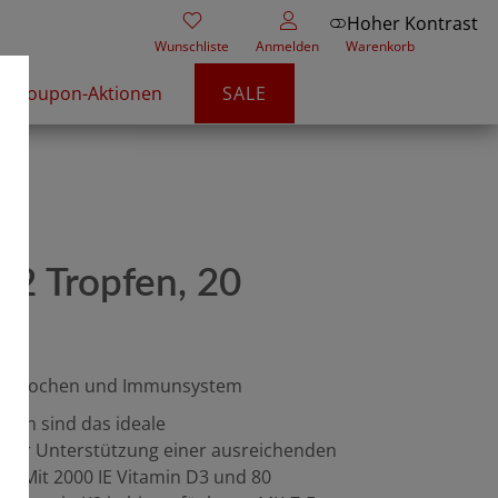
Hoher Kontrast
Wunschliste
Anmelden
Warenkorb
Coupon-Aktionen
SALE
e
2 Tropfen, 20
ür Knochen und Immunsystem
pfen sind das ideale
zur Unterstützung einer ausreichenden
g. Mit 2000 IE Vitamin D3 und 80