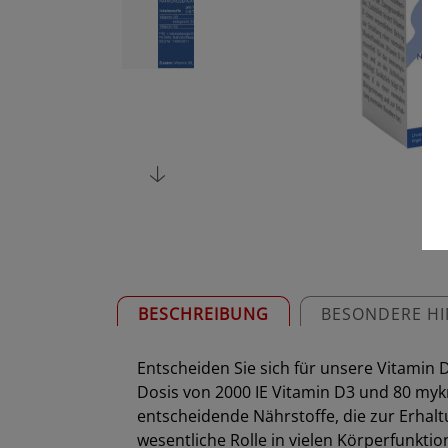
BESCHREIBUNG
BESONDERE HI
Entscheiden Sie sich für unsere Vitamin 
Dosis von 2000 IE Vitamin D3 und 80 myk
entscheidende Nährstoffe, die zur Erhal
wesentliche Rolle in vielen Körperfunkt