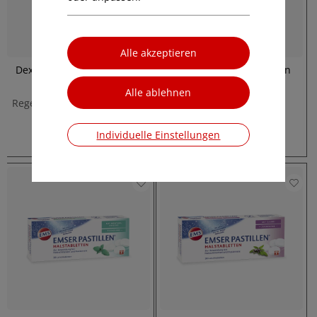
Dexpanthenol, 50 Milliliter
Passionsblumen Tropfen
Creme
Beruhigende Kraft der
Regeneration und Pflege für
Passionsblume
strapazierte Haut
€ 5,75
Individuelle Einstellungen
€ 7,70