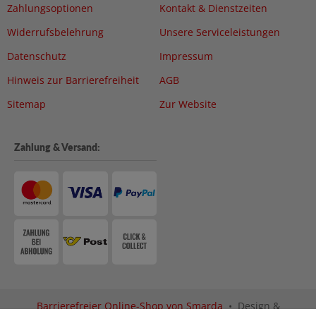
Zahlungsoptionen
Kontakt & Dienstzeiten
Widerrufsbelehrung
Unsere Serviceleistungen
Datenschutz
Impressum
Hinweis zur Barrierefreiheit
AGB
Sitemap
Zur Website
Zahlung & Versand:
Barrierefreier Online-Shop von Smarda
• Design &