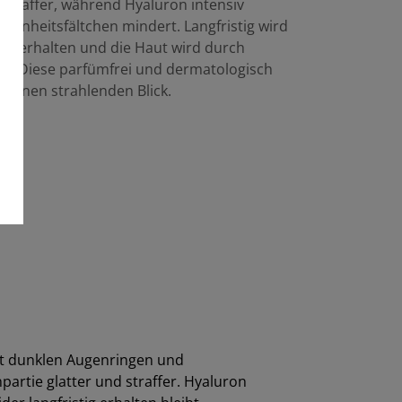
 straffer, während Hyaluron intensiv
ckenheitsfältchen mindert. Langfristig wird
der erhalten und die Haut wird durch
ont. Diese parfümfrei und dermatologisch
ür einen strahlenden Blick.
elt dunklen Augenringen und
artie glatter und straffer. Hyaluron