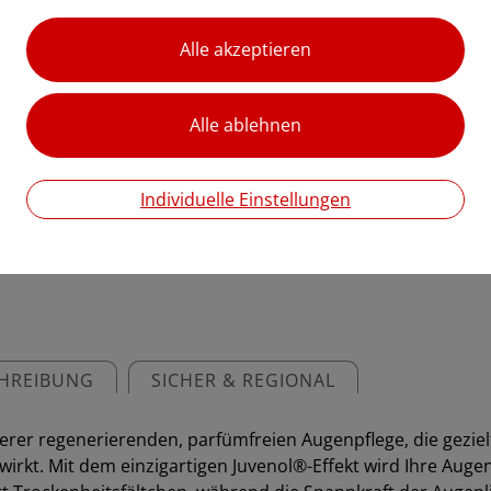
die Augenpartie glatter und
Feuchtigkeit bindet und Tro
die Spannkraft der Augenli
pflanzliche Extrakte gesch
getestete Formel ist ideal f
€ 28,00
€ 186,67
/ 100 ml
Individuelle Einstellungen
Preis inkl. MwSt.
zzgl. Versandkosten
HREIBUNG
SICHER & REGIONAL
serer regenerierenden, parfümfreien Augenpflege, die gezi
kt. Mit dem einzigartigen Juvenol®-Effekt wird Ihre Augenp