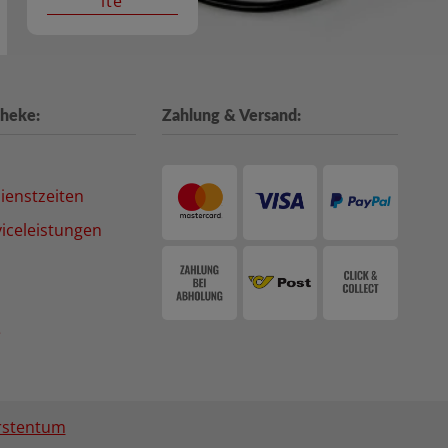
ite
heke:
Zahlung & Versand:
ienstzeiten
iceleistungen
e
rstentum