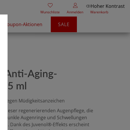
Hoher Kontrast
Wunschliste
Anmelden
Warenkorb
Coupon-Aktionen
SALE
e Anti-Aging-
 15 ml
e gegen Müdigkeitsanzeichen
it dieser regenerierenden Augenpflege, die
 um dunkle Augenringe und Schwellungen
ren. Dank des Juvenol®-Effekts erscheint