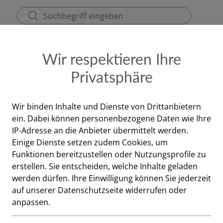
ezept
Kontakt & Dienstzeiten
Gutscheine
Wir respektieren Ihre
Privatsphäre
Dermasence
Wir binden Inhalte und Dienste von Drittanbietern
ein. Dabei können personenbezogene Daten wie Ihre
Chrono retar
IP-Adresse an die Anbieter übermittelt werden.
Augenpflege,
Einige Dienste setzen zudem Cookies, um
Funktionen bereitzustellen oder Nutzungsprofile zu
erstellen. Sie entscheiden, welche Inhalte geladen
Regenerierende Augenpfleg
werden dürfen. Ihre Einwilligung können Sie jederzeit
Erfrischen Sie Ihre Augen m
auf unserer Datenschutzseite widerrufen oder
speziell entwickelt wurde,
anpassen.
unter den Augen zu reduzie