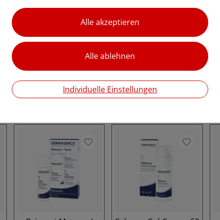
Kälteschutzsalbe, 9
Chrono retare
Milliliter
Aktivierende Creme,
50 ml
F
e
Schutzsalbe für
l
empfindliche Haut bei
Reaktivierende
Kälte
Nachtpflege für
strahlende Haut
€ 10,00
Individuelle Einstellungen
€ 30,60