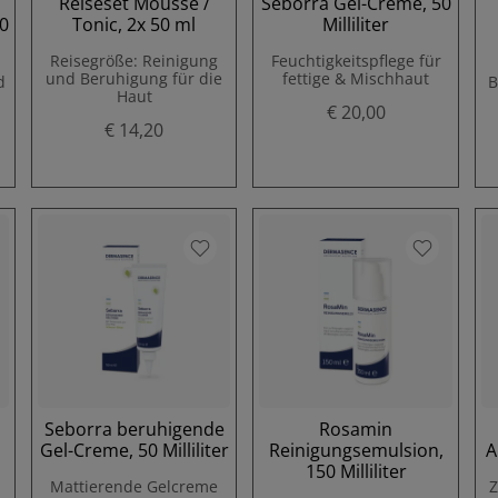
Reiseset Mousse /
Seborra Gel-Creme, 50
0
Tonic, 2x 50 ml
Milliliter
Reisegröße: Reinigung
Feuchtigkeitspflege für
und Beruhigung für die
fettige & Mischhaut
d
B
Haut
€ 20,00
€ 14,20
Seborra beruhigende
Rosamin
Gel-Creme, 50 Milliliter
Reinigungsemulsion,
A
150 Milliliter
Mattierende Gelcreme
Z