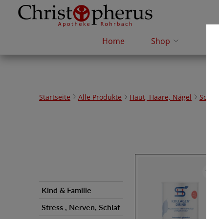
Home
Shop
e-R
Startseite
Alle Produkte
Haut, Haare, Nägel
Schön
Kind & Familie
Stress , Nerven, Schlaf