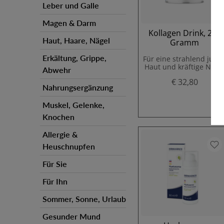
Leber und Galle
Magen & Darm
Kollagen Drink, 200
Haut, Haare, Nägel
Gramm
Erkältung, Grippe,
Für eine strahlend jung
Haut und kräftige Näge
Abwehr
€ 32,80
Nahrungsergänzung
Muskel, Gelenke,
Knochen
Allergie &
Heuschnupfen
Für Sie
Für Ihn
Sommer, Sonne, Urlaub
Gesunder Mund