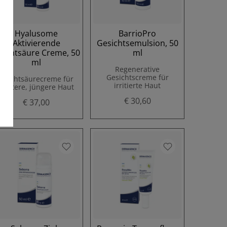
Hyalusome
BarrioPro
Aktivierende
Gesichtsemulsion, 50
ruchtsäure Creme, 50
ml
ml
Regenerative
Gesichtscreme für
Fruchtsäurecreme für
irritierte Haut
glattere, jüngere Haut
€ 30,60
€ 37,00