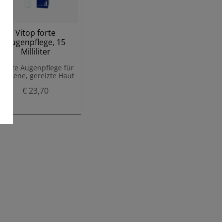
Vitop forte
Augenpflege, 15
Milliliter
Sanfte Augenpflege für
trockene, gereizte Haut
€ 23,70