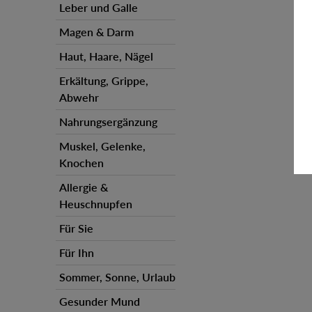
Leber und Galle
Magen & Darm
Haut, Haare, Nägel
Erkältung, Grippe,
Abwehr
Nahrungsergänzung
Muskel, Gelenke,
Knochen
Allergie &
Heuschnupfen
Für Sie
Für Ihn
Sommer, Sonne, Urlaub
Gesunder Mund