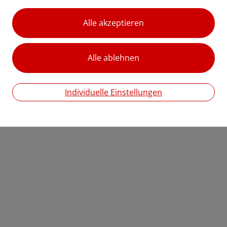
Chrono retare Anti-
Hyalusome
Aging-Augenpflege, 15
Augenpflege, 15 ml
ml
Feuchtigkeit für
strahlende Augenpartien
Regenerierende
Augenpflege gegen
€ 23,70
Müdigkeitsanzeichen
Individuelle Einstellungen
€ 28,00