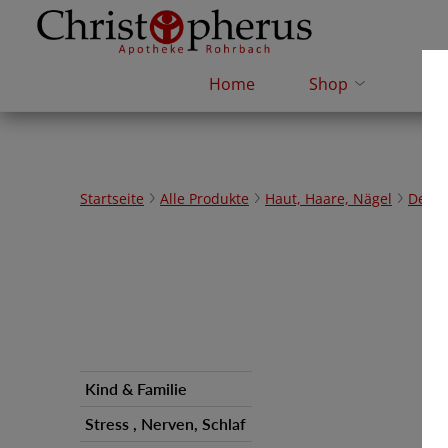
Home
Shop
e-R
Startseite
Alle Produkte
Haut, Haare, Nägel
Dermo
Kind & Familie
Stress , Nerven, Schlaf