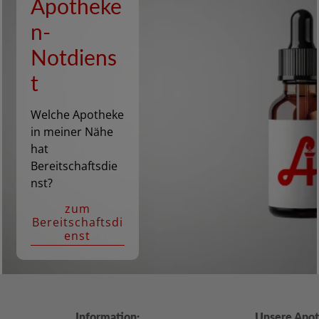
Apotheke
n-
Notdiens
t
Welche Apotheke
in meiner Nähe
hat
Bereitschaftsdie
nst?
zum
Bereitschaftsdi
enst
Information:
Unsere Apot