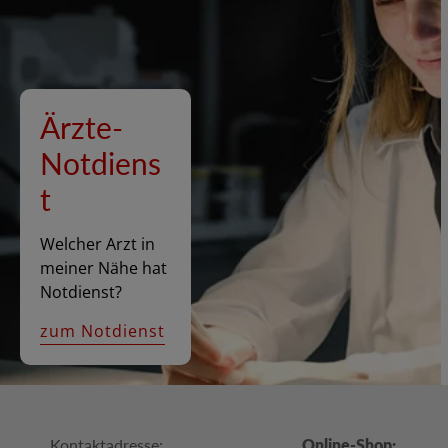
Ärzte-
Notdiens
t
Welcher Arzt in
meiner Nähe hat
Notdienst?
zum Notdienst
Kontaktadresse:
Online-Shop: