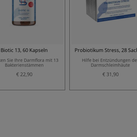
Biotic 13, 60 Kapseln
Probiotikum Stress, 28 Sac
ken Sie Ihre Darmflora mit 13
Hilfe bei Entzündungen de
Bakterienstämmen
Darmschleimhäute
€ 22,90
€ 31,90
P
P
r
r
e
e
i
i
s
s