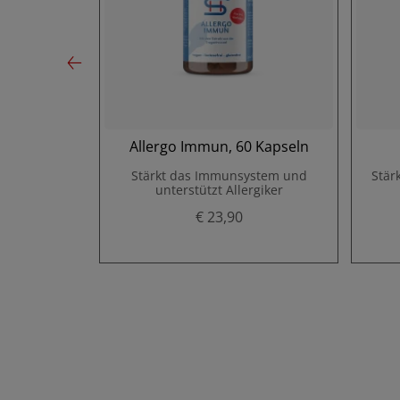
mies 60 St.
Allergo Immun, 60 Kapseln
Stärkt das Immunsystem und
Stär
unterstützt Allergiker
€ 23,90
P
r
e
i
s