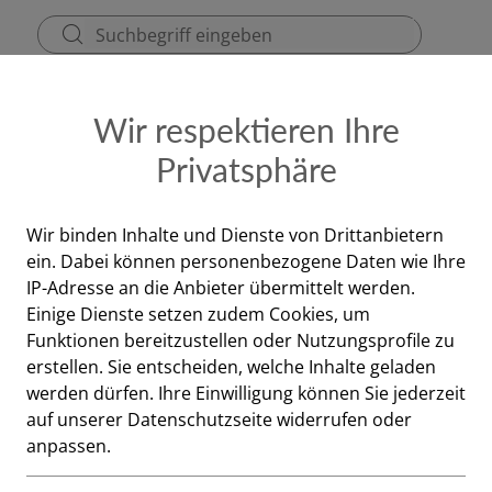
ezept
Kontakt & Dienstzeiten
Gutscheine
Wir respektieren Ihre
Privatsphäre
Dermokosmetik
Augen
Vitop forte Augenpflege, 15 Milliliter
Wir binden Inhalte und Dienste von Drittanbietern
ein. Dabei können personenbezogene Daten wie Ihre
Dermasence
IP-Adresse an die Anbieter übermittelt werden.
Einige Dienste setzen zudem Cookies, um
Vitop forte A
Funktionen bereitzustellen oder Nutzungsprofile zu
erstellen. Sie entscheiden, welche Inhalte geladen
Milliliter
werden dürfen. Ihre Einwilligung können Sie jederzeit
auf unserer Datenschutzseite widerrufen oder
Sanfte Augenpflege für troc
anpassen.
Die parfümfreie Augenpflege