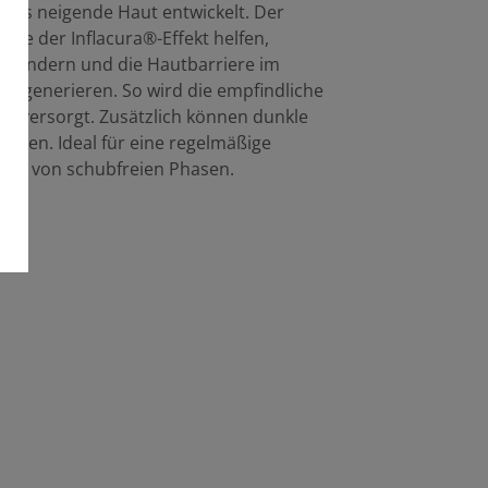
tis neigende Haut entwickelt. Der
wie der Inflacura®-Effekt helfen,
rhindern und die Hautbarriere im
 regenerieren. So wird die empfindliche
eit versorgt. Zusätzlich können dunkle
erden. Ideal für eine regelmäßige
ng von schubfreien Phasen.