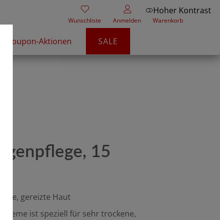
Hoher Kontrast
Wunschliste
Anmelden
Warenkorb
Coupon-Aktionen
SALE
ugenpflege, 15
kene, gereizte Haut
creme ist speziell für sehr trockene,