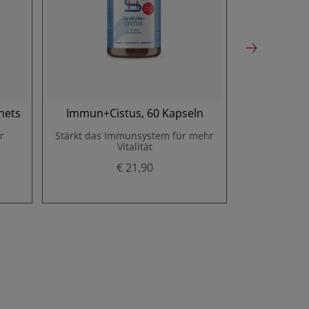
hets
Immun+Cistus, 60 Kapseln
Vitamin 
r
Stärkt das Immunsystem für mehr
Stärkung vo
Vitalität
mi
€ 21,90
P
r
e
i
s