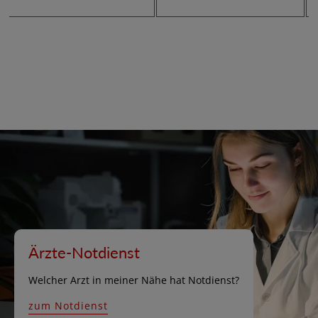
r
e
e
i
i
s
s
Ärzte-Notdienst
Welcher Arzt in meiner Nähe hat Notdienst?
zum Notdienst