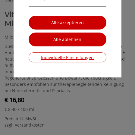
Dermasence
Vitop forte Reinigungsschaum, 200
Milliliter
Milder Reinigungsschaum für empfindliche Haut
Dieser milde Reinigungsschaum ist ideal für empfindliche
Haut, die zu Rötungen und Juckreiz neigt. Seifenfrei und pH-
Individuelle Einstellungen
hautneutral, schützt er die natürliche Barrierefunktion und
hilft, Juckreiz sowie Trockenheitsgefühle zu lindern. Der
innovative Vitop-Komplex unterstützt die Haut in ihren
Regenerationsprozessen und bewahrt die Feuchtigkeit.
Besonders empfohlen zur therapiebegleitenden Reinigung
bei Neurodermitis und Psoriasis.
€ 16,80
€ 8,40
/ 100 ml
Preis inkl. MwSt.
zzgl. Versandkosten