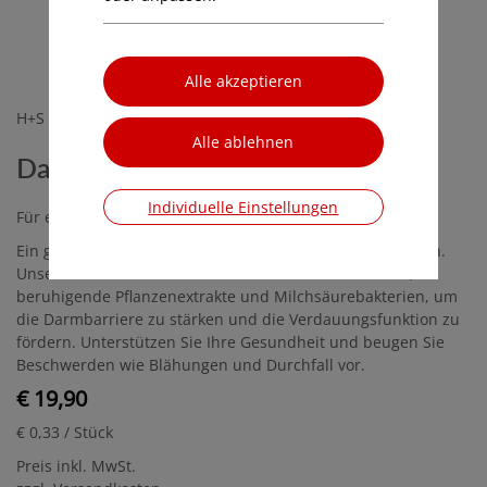
H+S Apotheken, Eigenmarke
Darm Balance, 60 Kapseln
Individuelle Einstellungen
Für eine gesunde Verdauung und Darmbalance
Ein gesunder Darm ist entscheidend für Ihr Wohlbefinden.
Unsere Darm Balance vereint wertvolles Pfefferminzöl,
beruhigende Pflanzenextrakte und Milchsäurebakterien, um
die Darmbarriere zu stärken und die Verdauungsfunktion zu
fördern. Unterstützen Sie Ihre Gesundheit und beugen Sie
Beschwerden wie Blähungen und Durchfall vor.
€ 19,90
€ 0,33
/ Stück
Preis inkl. MwSt.