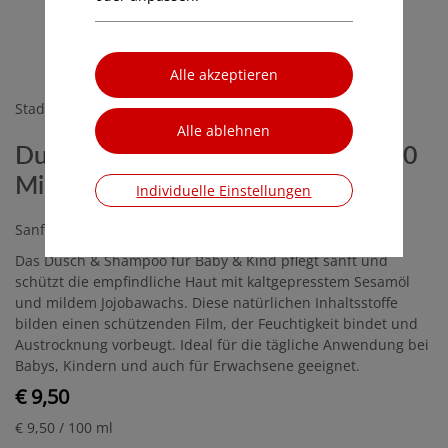
Stadelmann
Dusch & Shampoo Baby & Kind, 100
Milliliter
Individuelle Einstellungen
Sanfte Pflege für zarte Babyhaut
Das Dusch & Shampoo für Baby & Kind pflegt sanft und
schützt die empfindliche Haut mit kaltgepresstem Sesamöl
und mildem Jojobawachs. Diese natürlichen Inhaltsstoffe
bilden einen schützenden Film, der Feuchtigkeit bindet und
Austrocknung vorbeugt. Ideal für die tägliche Anwendung bei
Babys, Kindern und auch für Erwachsene geeignet.
€ 9,50
€ 9,50
/ 100 ml