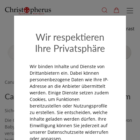
Hoher Kontrast
Wir respektieren
Ihre Privatsphäre
Wir binden Inhalte und Dienste von
Drittanbietern ein. Dabei können
personenbezogene Daten wie Ihre IP-
Canal
Adresse an die Anbieter übermittelt
werden. Einige Dienste setzen zudem
Canal Baby Glasnagelfeile weiß, 9cm
Cookies, um Funktionen
bereitzustellen oder Nutzungsprofile
Sichere Glasfeile für sanfte Baby Nagelpflege
zu erstellen. Sie entscheiden, welche
Inhalte geladen werden dürfen. Ihre
Die Canal Glasfeile ist speziell für die sanfte Nagelpflege von
Einwilligung können Sie jederzeit auf
Babys entwickelt. Mit ihrer lebenslangen Schleifkraft
unserer Datenschutzseite widerrufen
versiegelt sie Nagel und Kante, sodass sich Ihr Kind nicht
oder anpassen.
kratzen kann. Die abgerundete Spitze gewährleistet eine