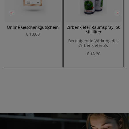
Online Geschenkgutschein
Zirbenkiefer Raumspray, 50
Milliliter
€ 10,00
Beruhigende Wirkung des
Zirbenkieferöls
P
€ 18,30
P
r
r
e
e
i
i
s
s