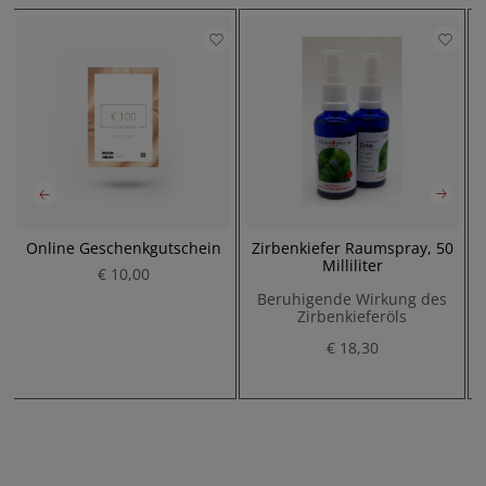
Online Geschenkgutschein
Zirbenkiefer Raumspray, 50
Milliliter
€ 10,00
Beruhigende Wirkung des
Zirbenkieferöls
P
€ 18,30
P
r
r
e
e
i
i
s
s