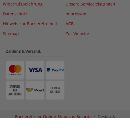
Widerrufsbelehrung
Unsere Serviceleistungen
Datenschutz
Impressum
Hinweis zur Barrierefreiheit
AGB
Sitemap
Zur Website
Zahlung & Versand:
Barrierefreier Online-Shop von Smarda
• Design &
Umsetzung:
fuerstentum