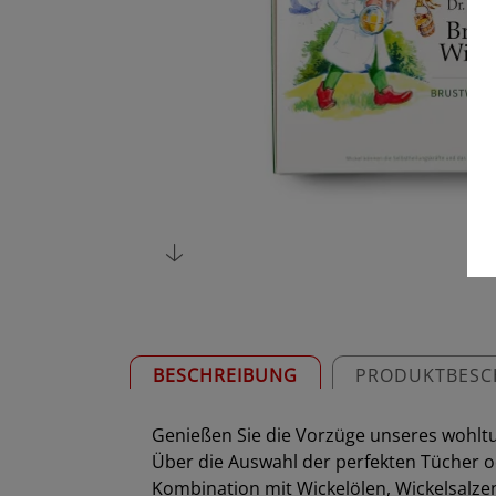
BESCHREIBUNG
PRODUKTBESC
Genießen Sie die Vorzüge unseres wohlt
Über die Auswahl der perfekten Tücher o
Kombination mit Wickelölen, Wickelsalzen