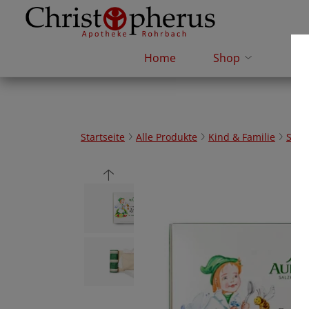
Home
Shop
e-R
Startseite
Alle Produkte
Kind & Familie
Schn