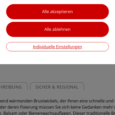
Kombination mit Wickelölen
Bienenwachsauflagen, biet
fördert Entspannung und Sc
€ 43,00
€ 43,00
/ Stück
Preis inkl. MwSt.
Individuelle Einstellungen
zzgl. Versandkosten
HREIBUNG
SICHER & REGIONAL
uend wärmenden Brustwickels, der Ihnen eine schnelle und
der deren Fixierung müssen Sie sich keine Gedanken mehr ma
, Balsam oder Bienenwachsauflagen. Dieser traditionelle B