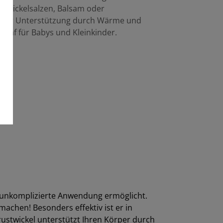
, Wickelsalzen, Balsam oder
et er Unterstützung durch Wärme und
hlaf für Babys und Kleinkinder.
 unkomplizierte Anwendung ermöglicht.
chen! Besonders effektiv ist er in
rustwickel unterstützt Ihren Körper durch