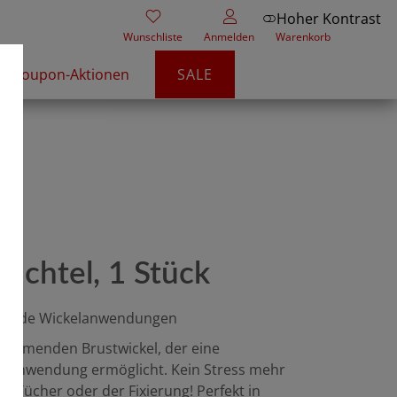
Hoher Kontrast
Wunschliste
Anmelden
Warenkorb
Coupon-Aktionen
SALE
ichtel, 1 Stück
igende Wickelanwendungen
wärmenden Brustwickel, der eine
le Anwendung ermöglicht. Kein Stress mehr
en Tücher oder der Fixierung! Perfekt in