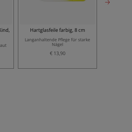
ind,
Hartglasfeile farbig, 8 cm
Hartglasfe
Langanhaltende Pflege für starke
Für starke Nä
Nägel
haut
€ 13,90
P
r
e
i
s