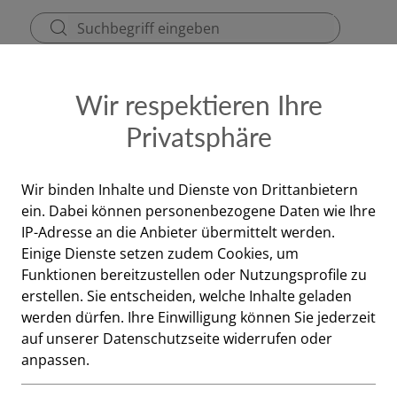
ezept
Kontakt & Dienstzeiten
Gutscheine
Wir respektieren Ihre
Privatsphäre
upfen, Husten
ab 1 Jahr
Brustwickel Wichtel, 1 Stück
Wir binden Inhalte und Dienste von Drittanbietern
ein. Dabei können personenbezogene Daten wie Ihre
Auberg
IP-Adresse an die Anbieter übermittelt werden.
Einige Dienste setzen zudem Cookies, um
Brustwickel W
Funktionen bereitzustellen oder Nutzungsprofile zu
erstellen. Sie entscheiden, welche Inhalte geladen
werden dürfen. Ihre Einwilligung können Sie jederzeit
Schnelle Wärme für beruh
auf unserer Datenschutzseite widerrufen oder
Erleben Sie den wohltuend 
anpassen.
unkomplizierte und schnel
mit der Auswahl der richtig