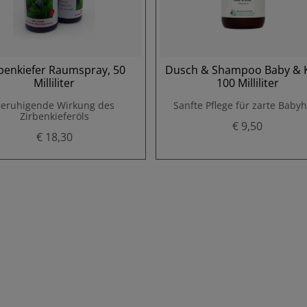
benkiefer Raumspray, 50
Dusch & Shampoo Baby & K
Milliliter
100 Milliliter
eruhigende Wirkung des
Sanfte Pflege für zarte Baby
Zirbenkieferöls
€ 9,50
€ 18,30
P
P
r
r
e
e
i
i
s
s