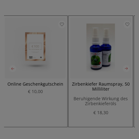
Online Geschenkgutschein
Zirbenkiefer Raumspray, 50
Milliliter
€ 10,00
Beruhigende Wirkung des
Zirbenkieferöls
P
€ 18,30
P
r
r
e
e
i
i
s
s